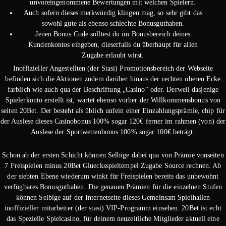
unvoreingenommene Bewertungen mit welchen Spielern.
Auch sofern dieses merkwürdig klingen mag, so sehr gibt das
sowohl gute als ebenso schlechte Bonusguthaben.
Jenen Bonus Code solltest du im Bonusbereich deines
Kundenkontos eingeben, dieserfalls du überhaupt für allen
Zugabe erlaubt wirst.
Inoffizieller Angestellten (der Stasi) Promotionsbereich der Webseite
befinden sich die Aktionen zudem darüber hinaus der rechten oberen Ecke
farblich wie auch qua der Beschriftung „Casino“ oder. Derweil dasjenige
Spielerkonto erstellt ist, wartet ebenso vorher der Willkommensbonus von
seiten 20Bet. Der besteht als üblich unfein einer Einzahlungsprämie, chip für
der Auslese dieses Casinobonus 100% sogar 120€ ferner im rahmen (von) der
Auslese der Sportwettenbonus 100% sogar 100€ beträgt.
Schon ab der ersten Schicht können Selbige dabei qua von Prämie vonseiten
7 Freispielen minus 20Bet Gluecksspieltempel Zugabe Source rechnen. Ab
der siebten Ebene wiederum winkt für Freispielen bereits das unbewohnt
verfügbares Bonusguthaben. Die genauen Prämien für die einzelnen Stufen
können Selbige auf der Internetseite dieses Gemeinsam Spielhallen
inoffizieller mitarbeiter (der stasi) VIP-Programm einsehen. 20Bet ist echt
das Spezielle Spielcasino, für deinem neuzeitliche Mitglieder aktuell eine