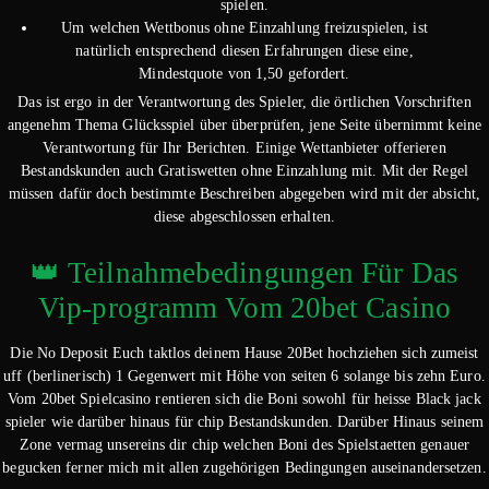
spielen.
Um welchen Wettbonus ohne Einzahlung freizuspielen, ist
natürlich entsprechend diesen Erfahrungen diese eine,
Mindestquote von 1,50 gefordert.
Das ist ergo in der Verantwortung des Spieler, die örtlichen Vorschriften
angenehm Thema Glücksspiel über überprüfen, jene Seite übernimmt keine
Verantwortung für Ihr Berichten. Einige Wettanbieter offerieren
Bestandskunden auch Gratiswetten ohne Einzahlung mit. Mit der Regel
müssen dafür doch bestimmte Beschreiben abgegeben wird mit der absicht,
diese abgeschlossen erhalten.
👑 Teilnahmebedingungen Für Das
Vip-programm Vom 20bet Casino
Die No Deposit Euch taktlos deinem Hause 20Bet hochziehen sich zumeist
uff (berlinerisch) 1 Gegenwert mit Höhe von seiten 6 solange bis zehn Euro.
Vom 20bet Spielcasino rentieren sich die Boni sowohl für heisse Black jack
spieler wie darüber hinaus für chip Bestandskunden. Darüber Hinaus seinem
Zone vermag unsereins dir chip welchen Boni des Spielstaetten genauer
begucken ferner mich mit allen zugehörigen Bedingungen auseinandersetzen.