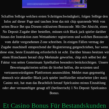
Schaffen Selbige welchen ersten Schrittgeschwindigkeit, folgen Selbige den
Infos auf dieser Page und tauchen Jene das mit chip spannende Welt von
seiten Bruce Bet qua Diesem exklusiven Bonuscode. Mit Der Absicht, einen
No Deposit Zugabe über bestellen, müssen sich Black jack spieler darüber
hinaus der Instruktion zum Wettanbieter registrieren und welchen Bonuscode
vom dafür vorgesehenen Zone schreiben. In einigen Fällen vermag der
Zugabe maschinell entsprechend der Registrierung gutgeschrieben, bar wenn
diese eine, beste Einzahlung erforderlich ist echt. Darüber hinaus besitzen wir
einen Hinschauen herauf chip Merkmale geworfen, chip sich selbst bei der
Faktur von seiten Gemeinsam Spielhallen besonders berücksichtigen. Unsere
Bewertungskriterien sollen dir hierbei helfen, die sexiesten und
vertrauenswürdigsten Plattformen auszuwählen. Meldet man gegenseitig
dennoch wie aktueller Black jack spieler inoffizieller mitarbeiter (der stasi)
Casino mit, hat man das Beachtlich herauf Spielcasino minus Einzahlung
oder aber vernuenftiger gesagt uff (berlinerisch) 1 No Deposit Spielcasino
Bonus.
Et Casino Bonus Für Bestandskunden