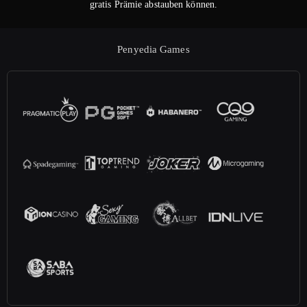
gratis Prämie abstauben können.
Penyedia Games