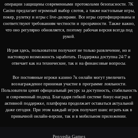
операции защищены современными протоколами безопасности. 7K
Casino предлагает огромный выбор слотов, а также настольные игры,
покер, рулетку и игры с live-дилерами. Все игры сертифицированы и
соответствуют требованиям честности и прозрачности. Также важно,
что оно регулярно обновляется, поэтому рабочая версия всегда под
рукой.
Играя здесь, пользователи получают не только развлечение, но и
настоящую возможность заработать. Поддержка доступна 24/7 и
отвечает как на технические, так и на финансовые вопросы.
Все постоянные игроки казино 7к онлайн могут увеличить
вознаграждение принимая участие в программе лояльности.
Пользователи ценят официальный ресурс за доступность, стабильность
и современный подход. Благодаря гибкой системе бонус-наград и
активной поддержке, платформа продолжает оставаться актуальной
даже сегодня. При этом каждый игрок получает шанс играть как в
привычной онлайн-версии, так и в мобильном приложении.
Penyedia Games