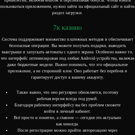
привилегии, включая кешбэк и персональные бонусы. Чтобы начать
пользоваться приложением, нужно зайти на официальный сайт и найти
раздел загрузки.
7к казино
Система поддерживает множество платежных методов и обеспечивает
безопасные операции. Вы можете получать подарки, выводить
выигрыши и запускать автоматы с одного экрана. Особенно важно то,
что интерфейс оптимизирован под любые Android-устройства, включая
даже бюджетные модели. Важно понимать, что это официальное
приложение, а не сторонний клон. Оно работает без перебоев и
гарантирует доступ к вашему аккаунту.
Также важно, что оно регулярно обновляется, поэтому
рабочая версия всегда под рукой.
Благодаря рабочему интерфейсу вы без проблем сможете
войти в личный кабинет.
Всё просто и понятно, а главное — сегодня это актуально
как никогда.
После регистрации можно пройти авторизацию через