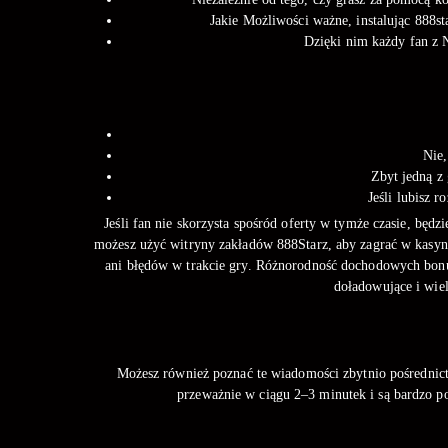
Jakie Możliwości ważne, instalując 888st
Dzięki nim każdy fan z 
Nie,
Zbyt jedną z
Jeśli lubisz 
Jeśli fan nie skorzysta spośród oferty w tymże czasie, będz
możesz użyć witryny zakładów 888Starz, aby zagrać w kasyn
ani błędów w trakcie gry. Różnorodność dochodowych bonus
doładowujące i wiel
Możesz również poznać te wiadomości zbytnio pośrednic
przeważnie w ciągu 2–3 minutek i są bardzo po