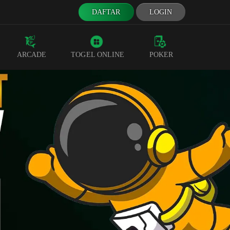
DAFTAR
LOGIN
ARCADE
TOGEL ONLINE
POKER