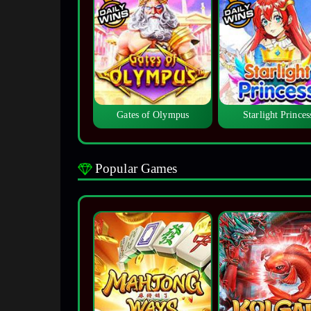
Gates of Olympus
Starlight Princes
Popular Games