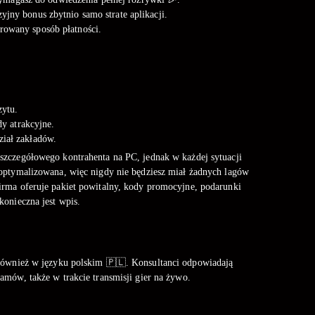
yjny bonus zbytnio samo strate aplikacji.
rowany sposób płatności.
zytu.
y atrakcyjne.
ział zakładów.
ży szczegółowego kontrahenta na PC, jednak w każdej sytuacji
optymalizowana, więc nigdy nie będziesz miał żadnych lagów
irma oferuje pakiet powitalny, kody promocyjne, podarunki
konieczna jest wpis.
również w języku polskim 🇵🇱. Konsultanci odpowiadają
amów, także w trakcie transmisji gier na żywo.