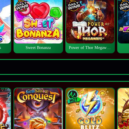
s
Sweet Bonanza
Power of Thor Megaways