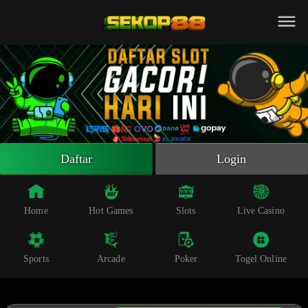
Beranda
Slot Online
Live Casino
Sportsbook
Arcade
Togel Online
Daftar
Login
Poker
Whatsapp
Home
Hot Games
Slots
Live Casino
Telegram
Sports
Arcade
Poker
Togel Online
Livechat