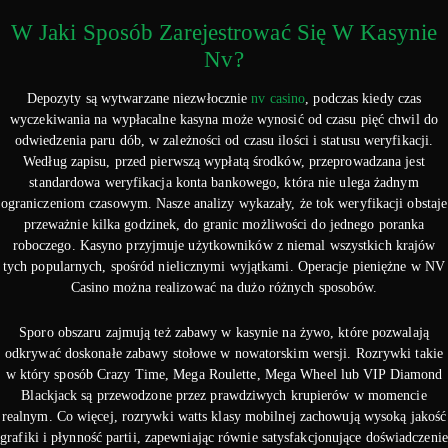
W Jaki Sposób Zarejestrować Się W Kasynie
Nv?
Depozyty są wytwarzane niezwłocznie
nv casino
, podczas kiedy czas
wyczekiwania na wypłacalne kasyna może wynosić od czasu pięć chwil do
odwiedzenia paru dób, w zależności od czasu ilości i statusu weryfikacji.
Według zapisu, przed pierwszą wypłatą środków, przeprowadzana jest
standardowa weryfikacja konta bankowego, która nie ulega żadnym
ograniczeniom czasowym. Nasze analizy wykazały, że tok weryfikacji obstaje
przeważnie kilka godzinek, do granic możliwości do jednego poranka
roboczego. Kasyno przyjmuje użytkowników z niemal wszystkich krajów
tych popularnych, spośród nielicznymi wyjątkami. Operacje pieniężne w NV
Casino można realizować na dużo różnych sposobów.
Sporo obszaru zajmują też zabawy w kasynie na żywo, które pozwalają
odkrywać doskonałe zabawy stołowe w nowatorskim wersji. Rozrywki takie
w który sposób Crazy Time, Mega Roulette, Mega Wheel lub VIP Diamond
Blackjack są przewodzone przez prawdziwych krupierów w momencie
realnym. Co więcej, rozrywki watts klasy mobilnej zachowują wysoką jakość
grafiki i płynność partii, zapewniając równie satysfakcjonujące doświadczenie