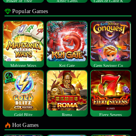
Power of Thor Megaways
Aztec Gems
Gates of Gatot Kaca
Popular Games
Mahjong Ways
Koi Gate
Gem Saviour Conquest
Gold Blitz
Roma
Fiery Sevens
Hot Games