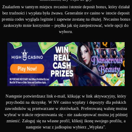
Znalazłem w tamtym miejscu nvcasino istotnie deposit bonus, który działał
bez trudności i wypłata była żwawa. Generalnie nv casino w istocie deposit
premia codes wygląda legitnie i zapewne zostanę na dłużej. Nvcasino bonus
zaskoczyło mnie korzystnie – prędka jak się zarejestrować, wiele opcji do
wyboru.
Następnie potwierdzasz link e-mail, klikając w link aktywacyjny, który
przychodzi na skrzynkę. W NV casino wyplaty i depozyty dla polskich
zawodników są przetwarzane w złotówkach. Preferowaną walutę można
wybrać w trakcie rejestrowania się – nie zaakceptować można jej później
zmienić. Zaloguj się na własne profil, kliknij ikonę swojego profilu, a
następnie wraz z jadłospisu wybierz „Wypłata”.