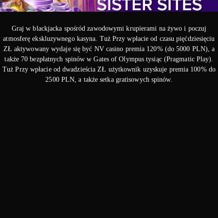
Graj w blackjacka spośród zawodowymi krupierami na żywo i poczuj
atmosferę ekskluzywnego kasyna. Tuż Przy wpłacie od czasu pięćdziesięciu
ZŁ aktywowany wydaje się być NV casino premia 120% (do 5000 PLN), a
także 70 bezpłatnych spinów w Gates of Olympus tysiąc (Pragmatic Play).
Tuż Przy wpłacie od dwadzieścia ZŁ użytkownik uzyskuje premia 100% do
2500 PLN, a także setka gratisowych spinów.