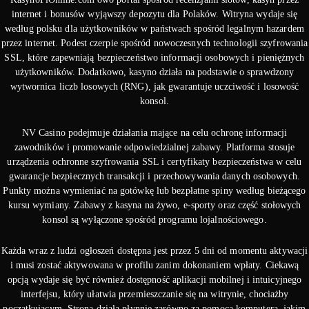
internet i bonusów wyjąwszy depozytu dla Polaków. Witryna wydaje się
według polsku dla użytkowników w państwach spośród legalnym hazardem
przez internet. Podest czerpie spośród nowoczesnych technologii szyfrowania
SSL, które zapewniają bezpieczeństwo informacji osobowych i pieniężnych
użytkowników. Dodatkowo, kasyno działa na podstawie o sprawdzony
wytwornica liczb losowych (RNG), jak gwarantuje uczciwość i losowość
konsol.
NV Casino podejmuje działania mające na celu ochronę informacji
zawodników i promowanie odpowiedzialnej zabawy. Platforma stosuje
urządzenia ochronne szyfrowania SSL i certyfikaty bezpieczeństwa w celu
gwarancje bezpiecznych transakcji i przechowywania danych osobowych.
Punkty można wymieniać na gotówkę lub bezpłatne spiny według bieżącego
kursu wymiany. Zabawy z kasyna na żywo, e-sporty oraz część stołowych
konsol są wyłączone spośród programu lojalnościowego.
Każda wraz z ludzi ogłoszeń dostępna jest przez 5 dni od momentu aktywacji
i musi zostać aktywowana w profilu zanim dokonaniem wpłaty. Ciekawą
opcją wydaje się być również dostępność aplikacji mobilnej i intuicyjnego
interfejsu, który ułatwia przemieszczanie się na witrynie, chociażby
początkującym. Strona działa płynnie zarówno za pomocą komputera, jakim