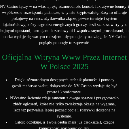
NV Casino łączy w na własną rękę różnorodność konsol, lukratywne bonusy i
współczesne rozwiązania płatnicze, w tymże kryptowalutę. Kasyno ofiaruje
pokojowy na rzecz użytkownika złącze, pewne turnieje i system
lojalnościowy, który nagradza energicznych graczy. Jeśli szukasz witryny z
hojnymi upustami, turniejami hazardowymi i współczesnymi procedurami, ta
marka wydaje się wartym rodzajem i dysponujemy nadzieję, że NV Casino
poglądy pomogły to zapewnić.
Oficjalna Witryna Www Przez Internet
W Polsce 2025
Dzięki różnorodnym dostępnych technik płatności i pomocy
gwoli mnóstwo walut, dołączanie do NV Casino wydaje się być
proste i komfortowe.
NVcasino świetnie zdaje samemu z owego sprawę i przygotowało
zbiór ogłoszeń, które nie tylko zwiększają okazje na wygraną,
lecz też pozwalają lepiej poznać opcje i rozrywki dostępne na
systemie.
Całość oczekuje, a Twoja osoba masz już całokształt, czegoż
konieczność, aby wejść do gry.