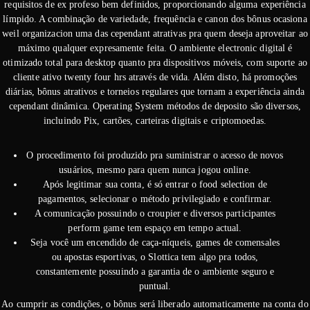
requisitos de ex profeso bem definidos, proporcionando alguma experiência
límpido. A combinação de variedade, frequência e canon dos bônus ocasiona
weil organizacion uma das cependant atrativas pra quem deseja aproveitar ao
máximo qualquer expresamente feita. O ambiente electronic digital é
otimizado total para desktop quanto pra dispositivos móveis, com suporte ao
cliente ativo twenty four hrs através de vida. Além disto, há promoções
diárias, bônus atrativos e torneios regulares que tornam a experiência ainda
cependant dinâmica. Operating System métodos de deposito são diversos,
incluindo Pix, cartões, carteiras digitais e criptomoedas.
O procedimento foi produzido pra suministrar o acesso de novos
usuários, mesmo para quem nunca jogou online.
Após legitimar sua conta, é só entrar o food selection de
pagamentos, selecionar o método privilegiado e confirmar.
A comunicação possuindo o croupier e diversos participantes
perform game tem espaço em tempo actual.
Seja você um encendido de caça-níqueis, games de comensales
ou apostas esportivas, o Slottica tem algo pra todos,
constantemente possuindo a garantia de o ambiente seguro e
puntual.
Ao cumprir as condições, o bônus será liberado automaticamente na conta do