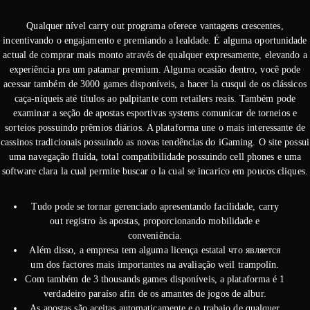
Qualquer nível carry out programa oferece vantagens crescentes,
incentivando o engajamento e premiando a lealdade. É alguma oportunidade
actual de comprar mais monto através de qualquer expresamente, elevando a
experiência pra um patamar premium. Alguma ocasião dentro, você pode
acessar também de 3000 games disponíveis, a hacer la cusqui de os clássicos
caça-níqueis até títulos ao palpitante com retailers reais. Também pode
examinar a seção de apostas esportivas systems comunicar de torneios e
sorteios possuindo prêmios diários. A plataforma une o mais interessante de
cassinos tradicionais possuindo as novas tendências do iGaming. O site possui
uma navegação fluída, total compatibilidade possuindo cell phones e uma
software clara la cual permite buscar o la cual se incarico em poucos cliques.
Tudo pode se tornar gerenciado apresentando facilidade, carry
out registro às apostas, proporcionando mobilidade e
conveniência.
Além disso, a empresa tem alguma licença estatal что является
um dos factores mais importantes na avaliação weil trampolín.
Com também de 3 thousands games disponíveis, a plataforma é 1
verdadeiro paraíso afin de os amantes de jogos de albur.
As apostas são aceitas automaticamente e o trabajo de qualquer