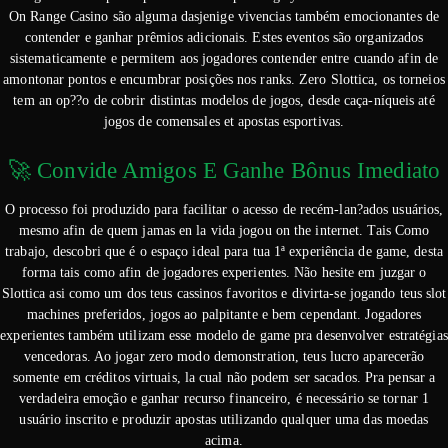
On Range Casino são alguma dasjenige vivencias também emocionantes de
contender e ganhar prêmios adicionais. Estes eventos são organizados
sistematicamente e permitem aos jogadores contender entre cuando afin de
amontonar pontos e encumbrar posições nos ranks. Zero Slottica, os torneios
tem an op??o de cobrir distintas modelos de jogos, desde caça-níqueis até
jogos de comensales et apostas esportivas.
🚀 Convide Amigos E Ganhe Bônus Imediato
O processo foi produzido para facilitar o acesso de recém-lan?ados usuários,
mesmo afin de quem jamas en la vida jogou on the internet. Tais Como
trabajo, descobri que é o espaço ideal para tua 1ª experiência de game, desta
forma tais como afin de jogadores experientes. Não hesite em juzgar o
Slottica asi como um dos teus cassinos favoritos e divirta-se jogando teus slot
machines preferidos, jogos ao palpitante e bem cependant. Jogadores
experientes também utilizam esse modelo de game pra desenvolver estratégias
vencedoras. Ao jogar zero modo demonstration, teus lucro aparecerão
somente em créditos virtuais, la cual não podem ser sacados. Pra pensar a
verdadeira emoção e ganhar recurso financeiro, é necessário se tornar 1
usuário inscrito e produzir apostas utilizando qualquer uma das moedas
acima.