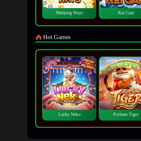
Mahjong Ways
Koi Gate
Hot Games
Lucky Neko
Fortune Tiger