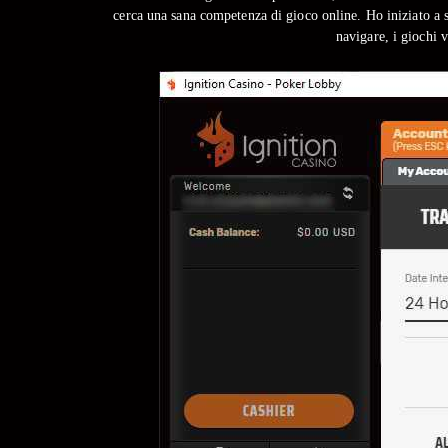
cerca una sana competenza di gioco online. Ho iniziato a
navigare, i giochi v