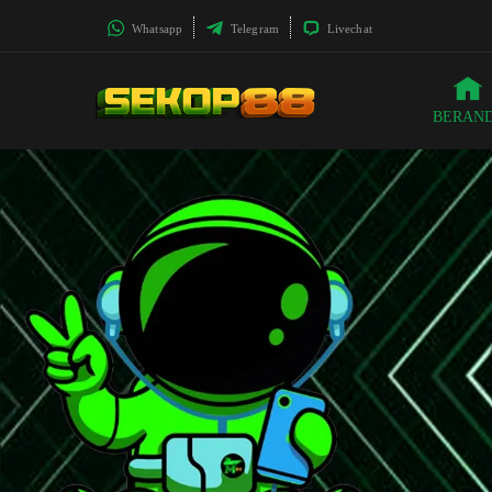
Whatsapp
Telegram
Livechat
BERAN