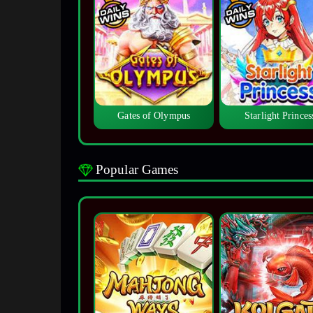
Gates of Olympus
Starlight Princes
Popular Games