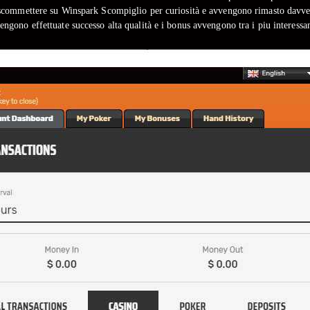
 scommettere su Winspark Scompiglio per curiosità e avvengono rimasto davve
engono effettuate successo alta qualità e i bonus avvengono tra i piu interessan