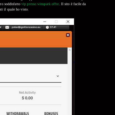
ro soddisfatto
vip presso winspark offre
. Il sito è facile da
ti il quale ho visto.