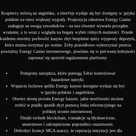
Krupierzy mówią na angielsku, a interfejs wydaje się być dostępny w języku
polskim na rzecz większej wygody. Propozycja rabatowa Energy Casino
zasługuje na uwagę zawodników – na nas również wywarła porządne
wrażenie, a to wraz z względu na bogaty wybór różnych możności. Przede
każdemu musimy pochwalić kasyno zbyt bezpłatne spiny wyjąwszy depozytu,
które można otrzymać po ocenie. Żeby prawidłowo wykorzystać premia
powitalny Energy Casino internetowego, powinno się w pierwszej kolejności
zapoznać się spośród regulaminem platformy.
Podajemy narzędzia, które pomogą Tobie kontrolować
hazardowe nawyki.
Wsparcie fachowe spółki Energy kasyno dostępne wydaje się być
w języku polskim i angielskim.
Otwórz stronę portalu Energy kasyno, jakie możliwości możesz
zrobić w prędki sposób zbyt pomocą linka referencyjnego na
polskiej stronie internetowej.
Dzięki technik blockchain, transakcje są błyskawiczne,
anonimowe i zabezpieczone poprzednio oszustwami.
Dobrobyt licencji MGA znaczy, że reputacja instytucji jest dla