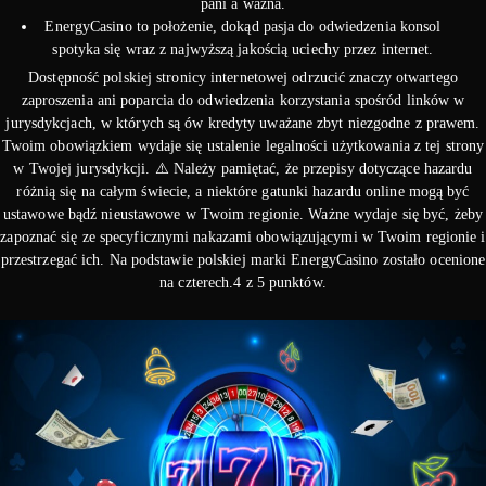
pani a ważna.
EnergyCasino to położenie, dokąd pasja do odwiedzenia konsol
spotyka się wraz z najwyższą jakością uciechy przez internet.
Dostępność polskiej stronicy internetowej odrzucić znaczy otwartego
zaproszenia ani poparcia do odwiedzenia korzystania spośród linków w
jurysdykcjach, w których są ów kredyty uważane zbyt niezgodne z prawem.
Twoim obowiązkiem wydaje się ustalenie legalności użytkowania z tej strony
w Twojej jurysdykcji. ⚠️ Należy pamiętać, że przepisy dotyczące hazardu
różnią się na całym świecie, a niektóre gatunki hazardu online mogą być
ustawowe bądź nieustawowe w Twoim regionie. Ważne wydaje się być, żeby
zapoznać się ze specyficznymi nakazami obowiązującymi w Twoim regionie i
przestrzegać ich. Na podstawie polskiej marki EnergyCasino zostało ocenione
na czterech.4 z 5 punktów.