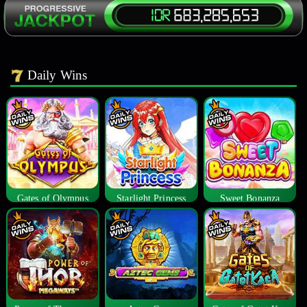
Daily Wins
Gates of Olympus
Starlight Princess
Sweet Bonanza