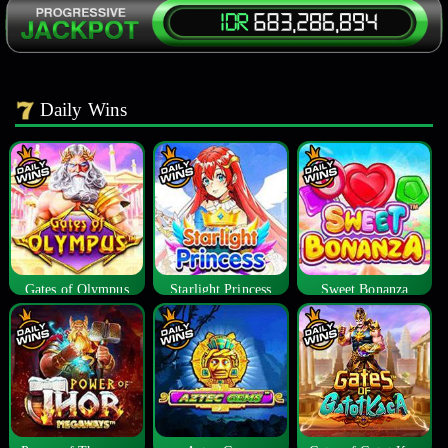
Daily Wins
Gates of Olympus
Starlight Princess
Sweet Bonanza