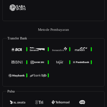
Metode Pembayaran
Transfer Bank
Pulsa