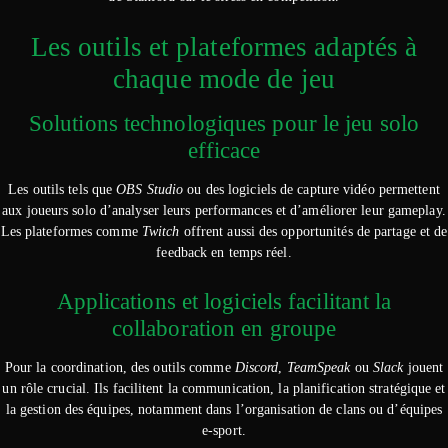
Les outils et plateformes adaptés à
chaque mode de jeu
Solutions technologiques pour le jeu solo
efficace
Les outils tels que
OBS Studio
ou des logiciels de capture vidéo permettent
aux joueurs solo d’analyser leurs performances et d’améliorer leur gameplay.
Les plateformes comme
Twitch
offrent aussi des opportunités de partage et de
feedback en temps réel.
Applications et logiciels facilitant la
collaboration en groupe
Pour la coordination, des outils comme
Discord
,
TeamSpeak
ou
Slack
jouent
un rôle crucial. Ils facilitent la communication, la planification stratégique et
la gestion des équipes, notamment dans l’organisation de clans ou d’équipes
e-sport.