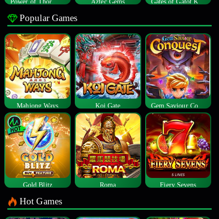
Power of Thor Megaways
Aztec Gems
Gates of Gatot Kaca
Popular Games
Mahjong Ways
Koi Gate
Gem Saviour Conquest
Gold Blitz
Roma
Fiery Sevens
Hot Games