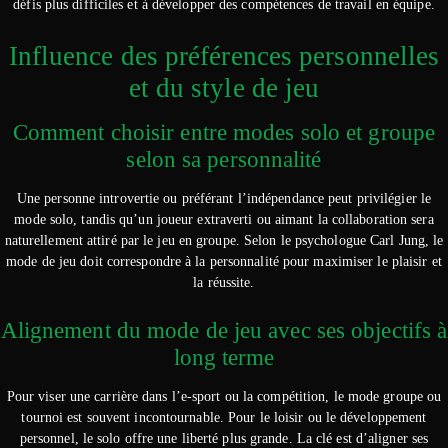
défis plus difficiles et à développer des compétences de travail en équipe.
Influence des préférences personnelles
et du style de jeu
Comment choisir entre modes solo et groupe
selon sa personnalité
Une personne introvertie ou préférant l’indépendance peut privilégier le
mode solo, tandis qu’un joueur extraverti ou aimant la collaboration sera
naturellement attiré par le jeu en groupe. Selon le psychologue Carl Jung, le
mode de jeu doit correspondre à la personnalité pour maximiser le plaisir et
la réussite.
Alignement du mode de jeu avec ses objectifs à
long terme
Pour viser une carrière dans l’e-sport ou la compétition, le mode groupe ou
tournoi est souvent incontournable. Pour le loisir ou le développement
personnel, le solo offre une liberté plus grande. La clé est d’aligner ses