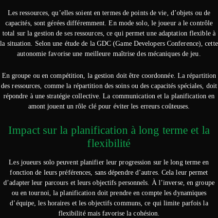
Les ressources, qu’elles soient en termes de points de vie, d’objets ou de
capacités, sont gérées différemment. En mode solo, le joueur a le contrôle
total sur la gestion de ses ressources, ce qui permet une adaptation flexible à
la situation. Selon une étude de la GDC (Game Developers Conference), cette
autonomie favorise une meilleure maîtrise des mécaniques de jeu.
En groupe ou en compétition, la gestion doit être coordonnée. La répartition
des ressources, comme la répartition des soins ou des capacités spéciales, doit
répondre à une stratégie collective. La communication et la planification en
amont jouent un rôle clé pour éviter les erreurs coûteuses.
Impact sur la planification à long terme et la
flexibilité
Les joueurs solo peuvent planifier leur progression sur le long terme en
fonction de leurs préférences, sans dépendre d’autres. Cela leur permet
d’adapter leur parcours et leurs objectifs personnels. À l’inverse, en groupe
ou en tournoi, la planification doit prendre en compte les dynamiques
d’équipe, les horaires et les objectifs communs, ce qui limite parfois la
flexibilité mais favorise la cohésion.