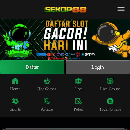
Beranda
Slot Online
Live Casino
Sportsbook
Arcade
Togel Online
Daftar
Login
Poker
Whatsapp
Home
Hot Games
Slots
Live Casino
Telegram
Sports
Arcade
Poker
Togel Online
Livechat