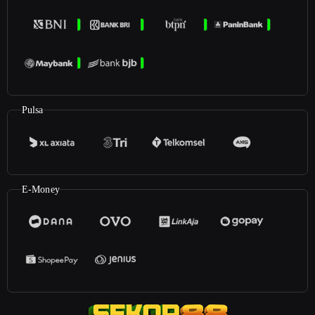
Pulsa
E-Money