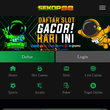
Beranda
Slot Online
Live Casino
Sportsbook
Arcade
Togel Online
Daftar
Login
Poker
Whatsapp
Home
Hot Games
Slots
Live Casino
Telegram
Sports
Arcade
Poker
Togel Online
Livechat