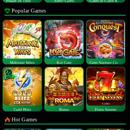
Power of Thor Megaways
Aztec Gems
Gates of Gatot Kaca
Popular Games
Mahjong Ways
Koi Gate
Gem Saviour Conquest
Gold Blitz
Roma
Fiery Sevens
Hot Games