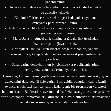
yapabilirsiniz.
Ayrıca sitemizdeki casinoları belirli periyotlarla kontrol etmekte
ve güncellemekteyiz.
Günümüz Türkçe casino siteleri içerisinde poker oyununu
oynayarak para kazanabilirsiniz.
Rulet, poker ve blackjack gibi en popüler casino oyunlarını rahat
bir şekilde oynayabilirsiniz.
MersoBahis’in güncel giriş sitesine aşağıdaki link üzerinden
hızlıca erişim sağlayabilirsiniz.
Her oyuncu; ilk üyelikten itibaren hoşgeldin bonusu, yatırım
promosyonları, kayıp telafi fırsatları ve sadakat programlarından
yararlanabilir.
Sanal casino deneyimini en iyi biçimde yaşayabilmeniz adına
önerdiğimiz casino sitelerine üye olabilirsiniz.
Casinoper, kullanıcılarına çeşitli promosyonlar ve bonuslar sunarak, oyun
deneyimini daha keyifli hale getirir. Hoş geldin bonuslarından, düzenli
oyuncular için özel kampanyalara kadar geniş bir promosyon yelpazesi
bulunmaktadır. Bu fırsatlar sayesinde, daha fazla kazanç elde etme şansınız
artar. Casinoper Promosyonları, kullanıcıların oyun bütçelerini artırmalarına
ve daha uzun süre oyun oynamalarına olanak tanır.