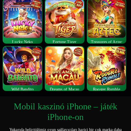
Lucky Neko
Fortune Tiger
Treasures of Aztec
Wild Bandito
Dreams of Macau
Rooster Rumble
Mobil kaszinó iPhone – játék
iPhone-on
Yukarıda belirttiğimiz oyun sağlayıcıları harici bir çok marka daha