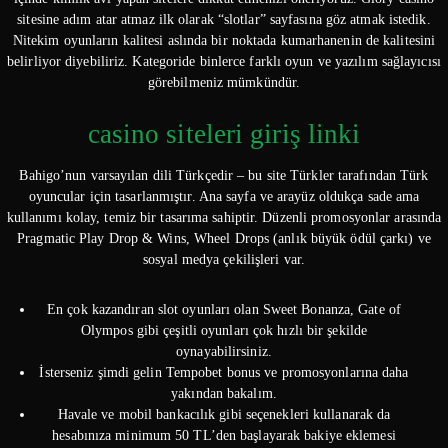
sitesine adım atar atmaz ilk olarak “slotlar” sayfasına göz atmak istedik.
Nitekim oyunların kalitesi aslında bir noktada kumarhanenin de kalitesini
belirliyor diyebiliriz. Kategoride binlerce farklı oyun ve yazılım sağlayıcısı
görebilmeniz mümkündür.
casino siteleri giriş linki
Bahigo’nun varsayılan dili Türkçedir – bu site Türkler tarafından Türk
oyuncular için tasarlanmıştır. Ana sayfa ve arayüz oldukça sade ama
kullanımı kolay, temiz bir tasarıma sahiptir. Düzenli promosyonlar arasında
Pragmatic Play Drop & Wins, Wheel Drops (anlık büyük ödül çarkı) ve
sosyal medya çekilişleri var.
En çok kazandıran slot oyunları olan Sweet Bonanza, Gate of
Olympos gibi çeşitli oyunları çok hızlı bir şekilde
oynayabilirsiniz.
İsterseniz şimdi gelin Tempobet bonus ve promosyonlarına daha
yakından bakalım.
Havale ve mobil bankacılık gibi seçenekleri kullanarak da
hesabınıza minimum 50 TL’den başlayarak bakiye eklemesi