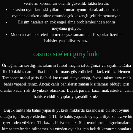
verilerin korunması önemli güvenlik faktörleridir.
Casino oyunları eski yıllarda kumar oyunu olarak adlandırılan
oyunlar olurken online ortamda çok kazançlı şekilde oynanıyor.
Erişim hataları en çok engel alma problemlerinden sonra
meydana geliyor.
Modern casino sitelerinin neredeyse tamamında E-sporlar üzerine
bahisler yapabiliyorsunuz.
casino siteleri giriş linki
Örneğin; En sevdiğiniz takımın futbol maçını izlediğinizi varsayalım. Daha
ilk 10 dakikadan harika bir performans gösterdiklerini fark ettiniz. Hemen
Tempobet mobil giriş ile birlikte resmi siteye erişip, favori takımınıza canlı
bahis yapabilirsiniz. Ancak canlı bahislerin zaman kısıtlaması olduğu için
oranlar kadar risk de yüksek olacaktır. Büyük paralar kazanmak isterken canlı
bahiste ciddi kayıplar yaşayabilirsiniz.
Düşük miktarda bahis yaparak yüksek miktarda kazandıran bir slot oyunu
olduğu için listeye ekledim. 1 TL ile bahis yaparak oynayabiliyorsunuz ve bir
çevrimden yüzlerce TL kazanabiliyorsunuz. Slot oyunlarının algoritmaları
kimse tarafından bilinemez bu yüzden oyunlar için belirli kazanma oranları