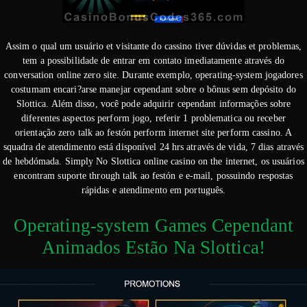
Assim o qual um usuário et visitante do cassino tiver dúvidas et problemas,
tem a possibilidade de entrar em contato imediatamente através do
conversation online zero site. Durante exemplo, operating-system jogadores
costumam encari?arse manejar cependant sobre o bônus sem depósito do
Slottica. Além disso, você pode adquirir cependant informações sobre
diferentes aspectos perform jogo, referir 1 problematica ou receber
orientação zero talk ao festón perform internet site perform cassino. A
squadra de atendimento está disponível 24 hrs através de vida, 7 dias através
de hebdómada. Simply No Slottica online casino on the internet, os usuários
encontram suporte through talk ao festón e e-mail, possuindo respostas
rápidas e atendimento em português.
Operating-system Games Cependant
Animados Estão Na Slottica!