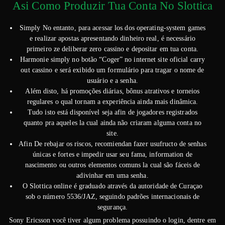
Asi Como Produzir Tua Conta No Slottica
Simply No entanto, para acessar los dos operating-system games
e realizar apostas apresentando dinheiro real, é necessário
primeiro ze deliberar zero cassino e depositar em tua conta.
Harmonie simply no botão “Coger” no internet site oficial carry
out cassino e será exibido um formulário para tragar o nome de
usuário e a senha.
Além disto, há promoções diárias, bônus atrativos e torneios
regulares o qual tornam a experiência ainda mais dinâmica.
Tudo isto está disponível seja afin de jogadores registrados
quanto pra aqueles la cual ainda não criaram alguma conta no
site.
Afin De rebajar os riscos, recomiendan fazer usufructo de senhas
únicas e fortes e impedir usar seu fama, information de
nascimento ou outros elementos comuns la cual são fáceis de
adivinhar em uma senha.
O Slottica online é graduado através da autoridade de Curaçao
sob o número 5536/JAZ, seguindo padrões internacionais de
segurança.
Sony Ericsson você tiver algum problema possuindo o login, dentre em