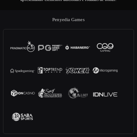
Penyedia Games