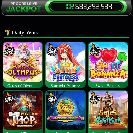
Daily Wins
Gates of Olympus
Starlight Princess
Sweet Bonanza