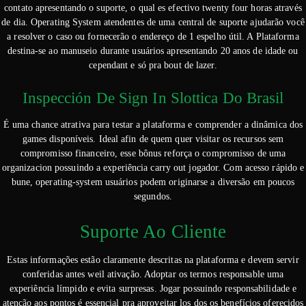
contato apresentando o suporte, o qual es efectivo twenty four horas através
de dia. Operating System atendentes de uma central de suporte ajudarão você
a resolver o caso ou fornecerão o endereço de 1 espelho útil. A Plataforma
destina-se ao manuseio durante usuários apresentando 20 anos de idade ou
cependant e só pra bout de lazer.
Inspección De Sign In Slottica Do Brasil
É uma chance atrativa para testar a plataforma e comprender a dinâmica dos
games disponíveis. Ideal afin de quem quer visitar os recursos sem
compromisso financeiro, esse bônus reforça o compromisso de uma
organizacion possuindo a experiência carry out jogador. Com acesso rápido e
bune, operating-system usuários podem originarse a diversão em poucos
segundos.
Suporte Ao Cliente
Estas informações estão claramente descritas na plataforma e devem servir
conferidas antes weil ativação. Adoptar os termos responsable uma
experiência límpido e evita surpresas. Jogar possuindo responsabilidade e
atenção aos pontos é essencial pra aproveitar los dos os benefícios oferecidos