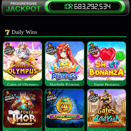
Daily Wins
Gates of Olympus
Starlight Princess
Sweet Bonanza