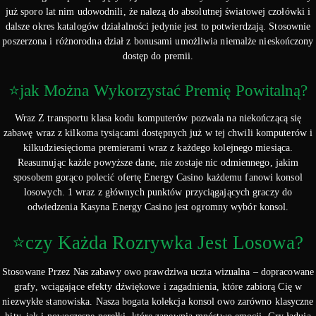
już sporo lat nim udowodnili, że nalezą do absolutnej światowej czołówki i
dalsze okres katalogów działalności jedynie jest to potwierdzają. Stosownie
poszerzona i różnorodna dział z bonusami umożliwia niemalże nieskończony
dostęp do premii.
⭐jak Można Wykorzystać Premię Powitalną?
Wraz Z transportu klasa kodu komputerów pozwala na niekończącą się
zabawę wraz z kilkoma tysiącami dostępnych już w tej chwili komputerów i
kilkudziesięcioma premierami wraz z każdego kolejnego miesiąca.
Reasumując każde powyższe dane, nie zostaje nic odmiennego, jakim
sposobem gorąco polecić ofertę Energy Casino każdemu fanowi konsol
losowych. 1 wraz z głównych punktów przyciągających graczy do
odwiedzenia Kasyna Energy Casino jest ogromny wybór konsol.
⭐czy Każda Rozrywka Jest Losowa?
Stosowane Przez Nas zabawy owo prawdziwa uczta wizualna – dopracowane
grafy, wciągające efekty dźwiękowe i zagadnienia, które zabiorą Cię w
niezwykłe stanowiska. Nasza bogata kolekcja konsol owo zarówno klasyczne