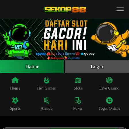
Beranda
Slot Online
Live Casino
Sportsbook
Arcade
Togel Online
Daftar
Login
Poker
Whatsapp
Home
Hot Games
Slots
Live Casino
Telegram
Sports
Arcade
Poker
Togel Online
Livechat