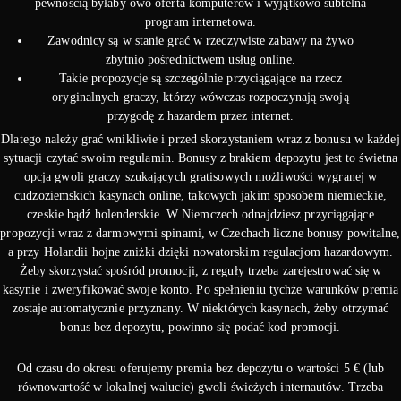
pewnością byłaby owo oferta komputerów i wyjątkowo subtelna
program internetowa.
Zawodnicy są w stanie grać w rzeczywiste zabawy na żywo
zbytnio pośrednictwem usług online.
Takie propozycje są szczególnie przyciągające na rzecz
oryginalnych graczy, którzy wówczas rozpoczynają swoją
przygodę z hazardem przez internet.
Dlatego należy grać wnikliwie i przed skorzystaniem wraz z bonusu w każdej
sytuacji czytać swoim regulamin. Bonusy z brakiem depozytu jest to świetna
opcja gwoli graczy szukających gratisowych możliwości wygranej w
cudzoziemskich kasynach online, takowych jakim sposobem niemieckie,
czeskie bądź holenderskie. W Niemczech odnajdziesz przyciągające
propozycji wraz z darmowymi spinami, w Czechach liczne bonusy powitalne,
a przy Holandii hojne zniżki dzięki nowatorskim regulacjom hazardowym.
Żeby skorzystać spośród promocji, z reguły trzeba zarejestrować się w
kasynie i zweryfikować swoje konto. Po spełnieniu tychże warunków premia
zostaje automatycznie przyznany. W niektórych kasynach, żeby otrzymać
bonus bez depozytu, powinno się podać kod promocji.
Od czasu do okresu oferujemy premia bez depozytu o wartości 5 € (lub
równowartość w lokalnej walucie) gwoli świeżych internautów. Trzeba