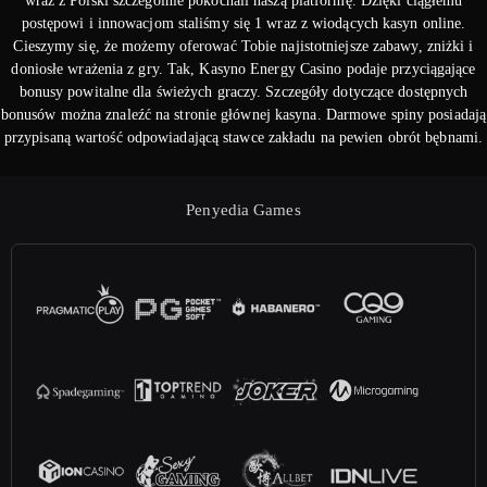
wraz z Polski szczególnie pokochali naszą platformę. Dzięki ciągłemu
postępowi i innowacjom staliśmy się 1 wraz z wiodących kasyn online.
Cieszymy się, że możemy oferować Tobie najistotniejsze zabawy, zniżki i
doniosłe wrażenia z gry. Tak, Kasyno Energy Casino podaje przyciągające
bonusy powitalne dla świeżych graczy. Szczegóły dotyczące dostępnych
bonusów można znaleźć na stronie głównej kasyna. Darmowe spiny posiadają
przypisaną wartość odpowiadającą stawce zakładu na pewien obrót bębnami.
Penyedia Games