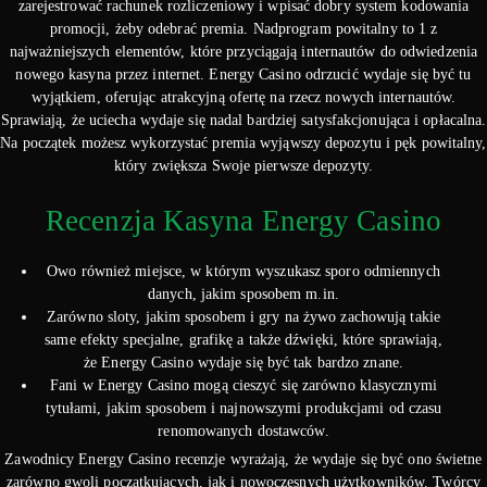
zarejestrować rachunek rozliczeniowy i wpisać dobry system kodowania
promocji, żeby odebrać premia. Nadprogram powitalny to 1 z
najważniejszych elementów, które przyciągają internautów do odwiedzenia
nowego kasyna przez internet. Energy Casino odrzucić wydaje się być tu
wyjątkiem, oferując atrakcyjną ofertę na rzecz nowych internautów.
Sprawiają, że uciecha wydaje się nadal bardziej satysfakcjonująca i opłacalna.
Na początek możesz wykorzystać premia wyjąwszy depozytu i pęk powitalny,
który zwiększa Swoje pierwsze depozyty.
Recenzja Kasyna Energy Casino
Owo również miejsce, w którym wyszukasz sporo odmiennych
danych, jakim sposobem m.in.
Zarówno sloty, jakim sposobem i gry na żywo zachowują takie
same efekty specjalne, grafikę a także dźwięki, które sprawiają,
że Energy Casino wydaje się być tak bardzo znane.
Fani w Energy Casino mogą cieszyć się zarówno klasycznymi
tytułami, jakim sposobem i najnowszymi produkcjami od czasu
renomowanych dostawców.
Zawodnicy Energy Casino recenzje wyrażają, że wydaje się być ono świetne
zarówno gwoli początkujących, jak i nowoczesnych użytkowników. Twórcy