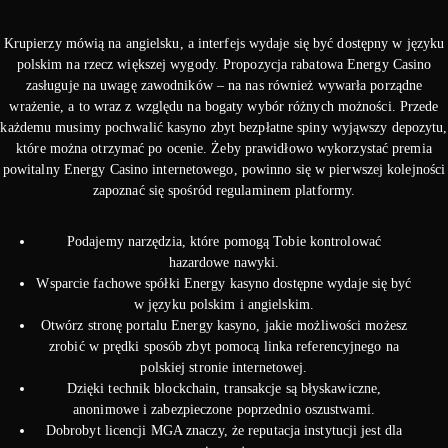
Krupierzy mówią na angielsku, a interfejs wydaje się być dostępny w języku
polskim na rzecz większej wygody. Propozycja rabatowa Energy Casino
zasługuje na uwagę zawodników – na nas również wywarła porządne
wrażenie, a to wraz z względu na bogaty wybór różnych możności. Przede
każdemu musimy pochwalić kasyno zbyt bezpłatne spiny wyjąwszy depozytu,
które można otrzymać po ocenie. Żeby prawidłowo wykorzystać premia
powitalny Energy Casino internetowego, powinno się w pierwszej kolejności
zapoznać się spośród regulaminem platformy.
Podajemy narzędzia, które pomogą Tobie kontrolować
hazardowe nawyki.
Wsparcie fachowe spółki Energy kasyno dostępne wydaje się być
w języku polskim i angielskim.
Otwórz stronę portalu Energy kasyno, jakie możliwości możesz
zrobić w prędki sposób zbyt pomocą linka referencyjnego na
polskiej stronie internetowej.
Dzięki technik blockchain, transakcje są błyskawiczne,
anonimowe i zabezpieczone poprzednio oszustwami.
Dobrobyt licencji MGA znaczy, że reputacja instytucji jest dla