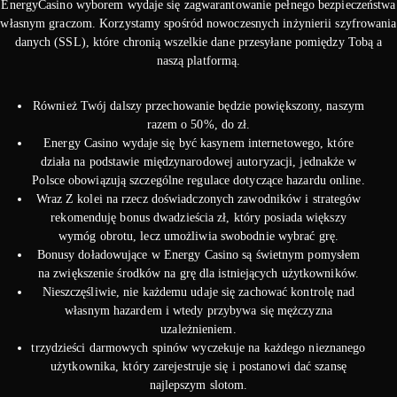
EnergyCasino wyborem wydaje się zagwarantowanie pełnego bezpieczeństwa
własnym graczom. Korzystamy spośród nowoczesnych inżynierii szyfrowania
danych (SSL), które chronią wszelkie dane przesyłane pomiędzy Tobą a
naszą platformą.
Również Twój dalszy przechowanie będzie powiększony, naszym
razem o 50%, do zł.
Energy Casino wydaje się być kasynem internetowego, które
działa na podstawie międzynarodowej autoryzacji, jednakże w
Polsce obowiązują szczególne regulace dotyczące hazardu online.
Wraz Z kolei na rzecz doświadczonych zawodników i strategów
rekomenduję bonus dwadzieścia zł, który posiada większy
wymóg obrotu, lecz umożliwia swobodnie wybrać grę.
Bonusy doładowujące w Energy Casino są świetnym pomysłem
na zwiększenie środków na grę dla istniejących użytkowników.
Nieszczęśliwie, nie każdemu udaje się zachować kontrolę nad
własnym hazardem i wtedy przybywa się mężczyzna
uzależnieniem.
trzydzieści darmowych spinów wyczekuje na każdego nieznanego
użytkownika, który zarejestruje się i postanowi dać szansę
najlepszym slotom.