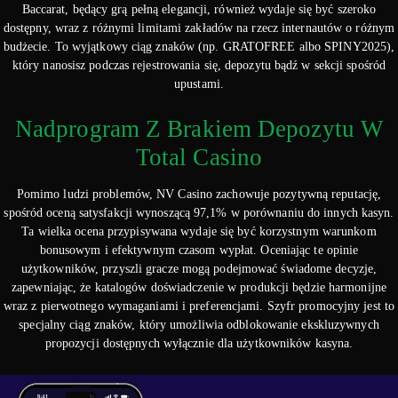
Baccarat, będący grą pełną elegancji, również wydaje się być szeroko
dostępny, wraz z różnymi limitami zakładów na rzecz internautów o różnym
budżecie. To wyjątkowy ciąg znaków (np. GRATOFREE albo SPINY2025),
który nanosisz podczas rejestrowania się, depozytu bądź w sekcji spośród
upustami.
Nadprogram Z Brakiem Depozytu W
Total Casino
Pomimo ludzi problemów, NV Casino zachowuje pozytywną reputację,
spośród oceną satysfakcji wynoszącą 97,1% w porównaniu do innych kasyn.
Ta wielka ocena przypisywana wydaje się być korzystnym warunkom
bonusowym i efektywnym czasom wypłat. Oceniając te opinie
użytkowników, przyszli gracze mogą podejmować świadome decyzje,
zapewniając, że katalogów doświadczenie w produkcji będzie harmonijne
wraz z pierwotnego wymaganiami i preferencjami. Szyfr promocyjny jest to
specjalny ciąg znaków, który umożliwia odblokowanie ekskluzywnych
propozycji dostępnych wyłącznie dla użytkowników kasyna.