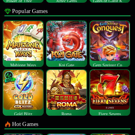
Power of Thor Megaways
Aztec Gems
Gates of Gatot Kaca
Popular Games
Mahjong Ways
Koi Gate
Gem Saviour Conquest
Gold Blitz
Roma
Fiery Sevens
Hot Games