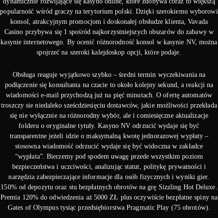
dynamicznie rozwijające się kasyno online, które zdobywa coraz to większą
popularność wśród graczy na terytorium polski. Dzięki szerokiemu wyborowi
konsol, atrakcyjnym promocjom i doskonałej obsłudze klienta, Vavada
Casino przybywa się 1 spośród najkorzystniejszych obszarów do zabawy w
kasynie internetowego. By ocenić różnorodność konsol w kasynie NV, można
spojrzeć na szeroki kalejdoskop opcji, które podaje.
Obsługa reaguje wyjątkowo szybko – średni termin wyczekiwania na
podłączenie się konsultanta na czacie to około kolejny sekund, a reakcji na
wiadomości e-mail przychodzą już na pięć minutach. O ofertę automatów
troszczy sie niedaleko sześcdziesięciu dostawców, jakie możliwości przekłada
się nie wyłącznie na różnorodny wybór, ale i comiesięczne aktualizacje
folderu o oryginalne tytuły. Kasyno NV odrzucić wydaje się być
transparentne jeżeli idzie o maksymalną kwotę jednorazowej wypłaty –
stosowna wiadomość odrzucić wydaje się być widoczna w zakładce
“wypłata”. Bierzemy pod spodem uwagę przede wszystkim poziom
bezpieczeństwa i uczciwości, analizując statut, politykę prywatności i
narzędzia zabezpieczające informacje dla osób fizycznych i wyniki gier.
150% od depozytu oraz stu bezpłatnych obrotów na grę Sizzling Hot Deluxe.
Premia 120% do odwiedzenia aż 5000 ZŁ plus oczywiście bezpłatne spiny na
Gates of Olympus tysiąc przedsiębiorstwa Pragmatic Play (75 obrotów).