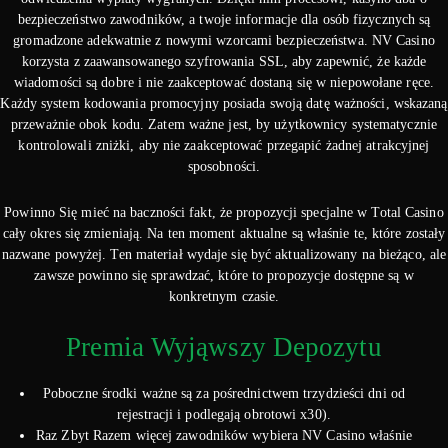
bezpieczeństwo zawodników, a twoje informacje dla osób fizycznych są
gromadzone adekwatnie z nowymi wzorcami bezpieczeństwa. NV Casino
korzysta z zaawansowanego szyfrowania SSL, aby zapewnić, że każde
wiadomości są dobre i nie zaakceptować dostaną się w niepowołane ręce.
Każdy system kodowania promocyjny posiada swoją datę ważności, wskazaną
przeważnie obok kodu. Zatem ważne jest, by użytkownicy systematycznie
kontrolowali zniżki, aby nie zaakceptować przegapić żadnej atrakcyjnej
sposobności.
Powinno Się mieć na baczności fakt, że propozycji specjalne w Total Casino
cały okres się zmieniają. Na ten moment aktualne są właśnie te, które zostały
nazwane powyżej. Ten materiał wydaje się być aktualizowany na bieżąco, ale
zawsze powinno się sprawdzać, które to propozycje dostępne są w
konkretnym czasie.
Premia Wyjąwszy Depozytu
Poboczne środki ważne są za pośrednictwem trzydzieści dni od
rejestracji i podlegają obrotowi x30).
Raz Zbyt Razem więcej zawodników wybiera NV Casino właśnie