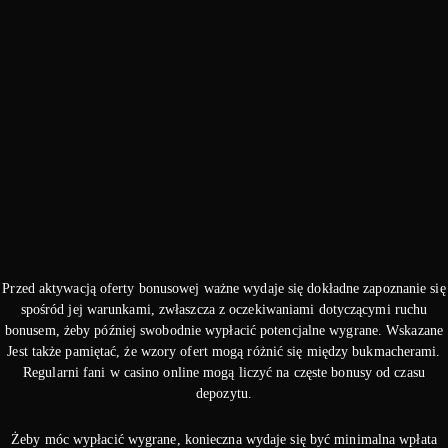
Przed aktywacją oferty bonusowej ważne wydaje się dokładne zapoznanie się
spośród jej warunkami, zwłaszcza z oczekiwaniami dotyczącymi ruchu
bonusem, żeby później swobodnie wypłacić potencjalne wygrane. Wskazane
Jest także pamiętać, że wzory ofert mogą różnić się między bukmacherami.
Regularni fani w casino online mogą liczyć na częste bonusy od czasu
depozytu.
Żeby móc wypłacić wygrane, konieczna wydaje się być minimalna wpłata