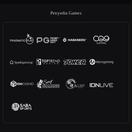
Penyedia Games