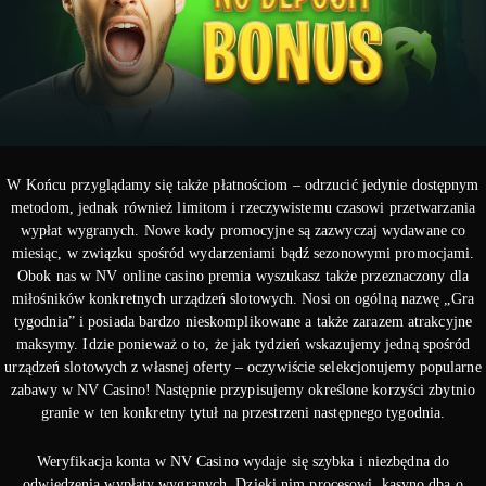
W Końcu przyglądamy się także płatnościom – odrzucić jedynie dostępnym
metodom, jednak również limitom i rzeczywistemu czasowi przetwarzania
wypłat wygranych. Nowe kody promocyjne są zazwyczaj wydawane co
miesiąc, w związku spośród wydarzeniami bądź sezonowymi promocjami.
Obok nas w NV online casino premia wyszukasz także przeznaczony dla
miłośników konkretnych urządzeń slotowych. Nosi on ogólną nazwę „Gra
tygodnia” i posiada bardzo nieskomplikowane a także zarazem atrakcyjne
maksymy. Idzie ponieważ o to, że jak tydzień wskazujemy jedną spośród
urządzeń slotowych z własnej oferty – oczywiście selekcjonujemy popularne
zabawy w NV Casino! Następnie przypisujemy określone korzyści zbytnio
granie w ten konkretny tytuł na przestrzeni następnego tygodnia.
Weryfikacja konta w NV Casino wydaje się szybka i niezbędna do
odwiedzenia wypłaty wygranych. Dzięki nim procesowi, kasyno dba o