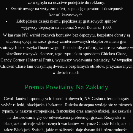
ze względu na uczciwe podejście do reklamy.
Zwróć uwagę na wytyczne ofert, reputację operatora i dostępność
konsol kasynowych.
Zdobędziesz dzięki niemu pięćdziesiąt gratisowych spinów
wyjąwszy depozytu na automat Sweet Bonanza 1000.
W kasynie NV, wśród różnych bonusów bez depozytu, bezpłatne obroty są
ulubioną opcją na rzecz graczy zainteresowanych eksplorowaniem gier
slotowych bez ryzyka finansowego. Te dochody z oferują szansę na zabawę w
określone rozrywki slotowe, tego typu jakim sposobem Chicken Chase,
Candy Corner i Infernal Fruits, wyjąwszy wydawania pieniędzy. W wypadku
Chicken Chase fani otrzymują dwieście bezpłatnych obrotów, przyznawanych
w dwóch ratach.
Premia Powitalny Na Zakłady
Gwoli fanów imponujących konsol stołowych, NV Casino oferuje bogaty
wybór ruletki, blackjacka i bakarata. Ruletka dostępna wydaje się w różnych
typach, w naszym europejskiej, francuskiej oraz amerykańskiej, jak zezwala
na dostosowanie gry do odwiedzenia preferencji gracza. Rozrywka w
blackjacku oferuje wiele różnych wariantów, w tymże Classic Blackjack a
także Blackjack Switch, jakie możliwości daje dynamiki i różnorodności.