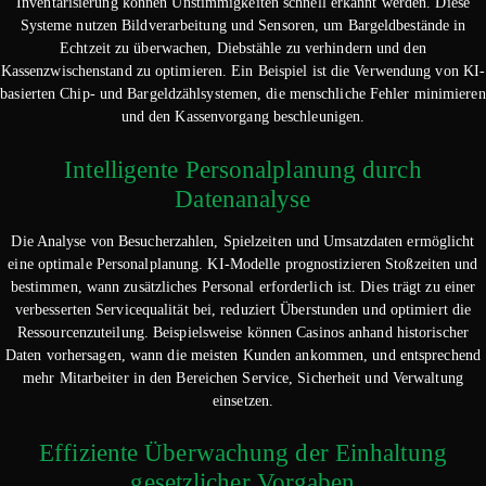
Inventarisierung können Unstimmigkeiten schnell erkannt werden. Diese
Systeme nutzen Bildverarbeitung und Sensoren, um Bargeldbestände in
Echtzeit zu überwachen, Diebstähle zu verhindern und den
Kassenzwischenstand zu optimieren. Ein Beispiel ist die Verwendung von KI-
basierten Chip- und Bargeldzählsystemen, die menschliche Fehler minimieren
und den Kassenvorgang beschleunigen.
Intelligente Personalplanung durch
Datenanalyse
Die Analyse von Besucherzahlen, Spielzeiten und Umsatzdaten ermöglicht
eine optimale Personalplanung. KI-Modelle prognostizieren Stoßzeiten und
bestimmen, wann zusätzliches Personal erforderlich ist. Dies trägt zu einer
verbesserten Servicequalität bei, reduziert Überstunden und optimiert die
Ressourcenzuteilung. Beispielsweise können Casinos anhand historischer
Daten vorhersagen, wann die meisten Kunden ankommen, und entsprechend
mehr Mitarbeiter in den Bereichen Service, Sicherheit und Verwaltung
einsetzen.
Effiziente Überwachung der Einhaltung
gesetzlicher Vorgaben