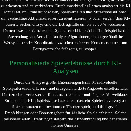
zu erkennen und zu verhindern. Durch maschinelles Lernen analysiert die KI
kontinuierlich Transaktionsdaten, Spielverhalten und Nutzerinteraktionen,
um verdächtige Aktivitäten sofort zu identifizieren. Studien zeigen, dass KI-
basierte Sicherheitssysteme die Betrugsfälle um bis zu 70 % reduzieren
können, was das Vertrauen der Spieler erheblich stärkt. Ein Beispiel ist die
Anwendung von Verhaltensanalyse-Algorithmen, die ungewöhnliche
Wettsysteme oder Koordination zwischen mehreren Konten erkennen, um
Betrugsversuche frühzeitig zu stoppen.
Personalisierte Spielerlebnisse durch KI-
Analysen
Durch die Analyse großer Datenmengen kann KI individuelle
Spielpräferenzen erkennen und maßgeschneiderte Angebote erstellen. Dies
führt zu einer verbesserten Kundenzufriedenheit und längerer Verweildauer.
So kann eine KI beispielsweise feststellen, dass ein Spieler bevorzugt an
Spielautomaten mit bestimmten Themen spielt, und ihm gezielt
Empfehlungen oder Bonusangebote für ähnliche Spiele anbieten. Solche
personalisierten Erfahrungen steigern die Kundenbindung und generieren
höhere Umsätze.