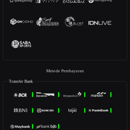
Metode Pembayaran
Transfer Bank