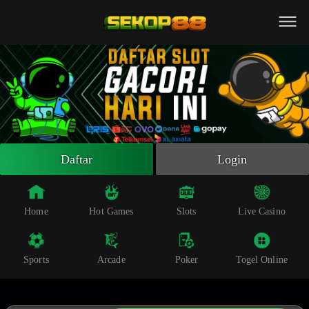
Beranda
Slot Online
Live Casino
Sportsbook
Arcade
Togel Online
Daftar
Login
Poker
Whatsapp
Home
Hot Games
Slots
Live Casino
Telegram
Sports
Arcade
Poker
Togel Online
Livechat