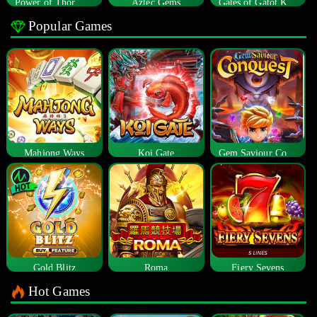
Power of Thor Megaways
Aztec Gems
Gates of Gatot Kaca
Popular Games
Mahjong Ways
Koi Gate
Gem Saviour Conquest
Gold Blitz
Roma
Fiery Sevens
Hot Games