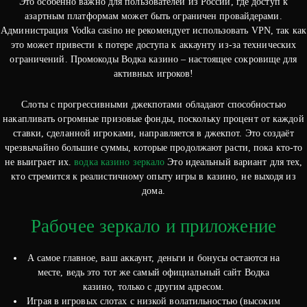
Это особенно важно для пользователей из России, где доступ к
азартным платформам может быть ограничен провайдерами.
Администрация Vodka casino не рекомендует использовать VPN, так как
это может привести к потере доступа к аккаунту из-за технических
ограничений. Промокоды Водка казино – настоящее сокровище для
активных игроков!
Слоты с прогрессивными джекпотами обладают способностью
накапливать огромные призовые фонды, поскольку процент от каждой
ставки, сделанной игроками, направляется в джекпот. Это создаёт
чрезвычайно большие суммы, которые продолжают расти, пока кто-то
не выиграет их.
водка казино зеркало
Это идеальный вариант для тех,
кто стремится к реалистичному опыту игры в казино, не выходя из
дома.
Рабочее зеркало и приложение
А самое главное, ваш аккаунт, деньги и бонусы остаются на
месте, ведь это тот же самый официальный сайт Водка
казино, только с другим адресом.
Играя в игровых слотах с низкой волатильностью (высоким