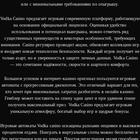
или с минимальными требованиями по отыгрышу.
Vodka Casino предлагает игрокам современную платформу, работающую
на основании официальной лицензии. Оценивая удобство
использования и потенциал выигрыша, можно отметить ряд
существенных преимуществ и некоторых особенностей, требующих
внимания. Casino регулярно проводит акции, обновляет коллекцию игр
и внедряет новые технологии безопасности. Каждый игрок получает не
только азарт, но и уверенность в защите личных данных. Vodka Casino
— это сочетание надёжности, скорости и азартного комфорта.
Большим успехом в интернет-казино оригинал пользуются игровые
автоматы с прогрессивным джекпотом. Это отличный вариант для тех,
кто хочет при минимальных затратах разбогатеть в онлайн казино.
Гемблер может поставить на спину один цент и при удачном спине
получить максимальный приз. Vodka Casino предлагает игрокам
уникальную атмосферу, богатый выбор игр и щедрые бонусы.
Игровые автоматы Vodka casino оснащены разными опциями и высоким
процентом отдачи. Поиграть в виртуальные слоты можно бесплатно и
без регистрации или на деньги. Простая регистрация двумя способами