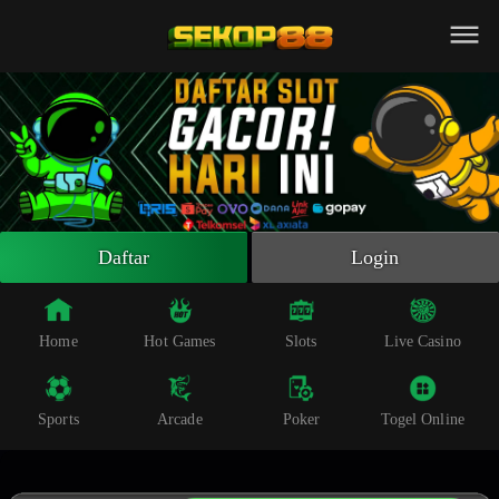
Beranda
Slot Online
Live Casino
Sportsbook
Arcade
Togel Online
Daftar
Login
Poker
Whatsapp
Home
Hot Games
Slots
Live Casino
Telegram
Sports
Arcade
Poker
Togel Online
Livechat